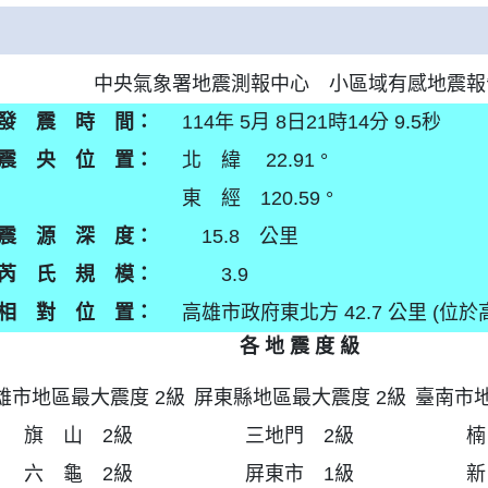
中央氣象署地震測報中心 小區域有感地震報
發 震 時 間：
114年 5月 8日21時14分 9.5秒
震 央 位 置：
北 緯 22.91 °
東 經 120.59 °
震 源 深 度：
15.8 公里
芮 氏 規 模：
3.9
相 對 位 置：
高雄市政府東北方 42.7 公里 (位
各 地 震 度 級
雄市地區最大震度 2級
屏東縣地區最大震度 2級
臺南市地
旗 山 2級
三地門 2級
楠
六 龜 2級
屏東市 1級
新