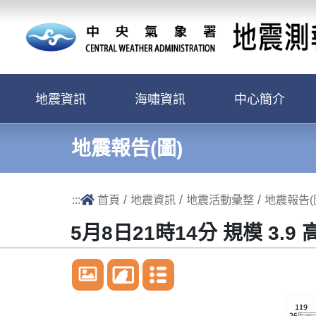
跳到主要內容區塊
地震資訊
海嘯資訊
中心簡介
地震報告(圖)
/
/
/
:::
首頁
地震資訊
地震活動彙整
地震報告(
5月8日21時14分 規模 3.