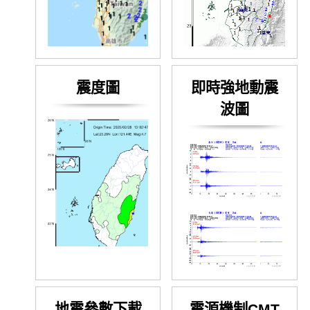
震度圖
即時強地動震
波圖
地震參數下載
震源機制CMT