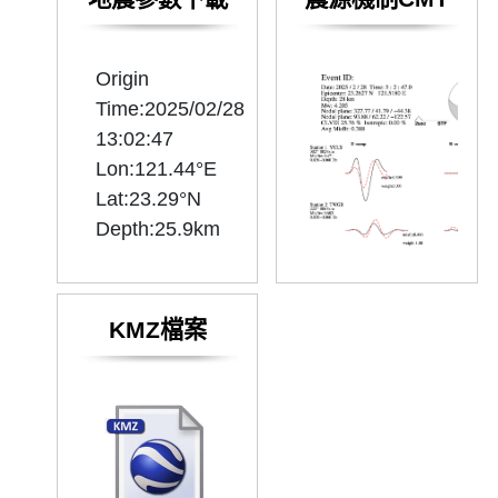
Origin
Time:2025/02/28
13:02:47
Lon:121.44°E
Lat:23.29°N
KMZ檔案