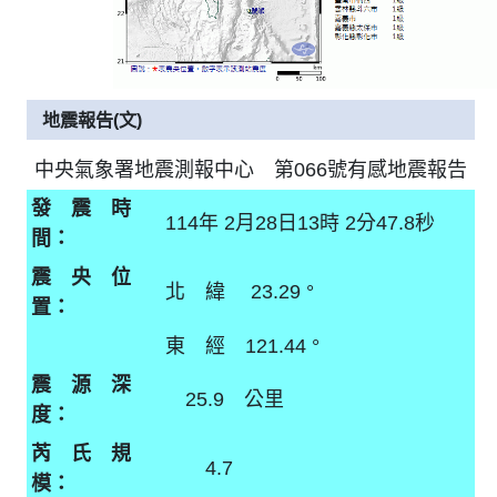
地震報告(文)
中央氣象署地震測報中心 第066號有感地震報告
發 震 時
114年 2月28日13時 2分47.8秒
間：
震 央 位
北 緯 23.29 °
置：
東 經 121.44 °
震 源 深
25.9 公里
度：
芮 氏 規
4.7
模：