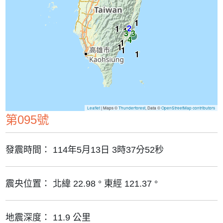
1
2
1
1
3
3
4
1
1
1
1
Leaflet
| Maps ©
Thunderforest
, Data ©
OpenStreetMap contributors
第095號
發震時間：
114年5月13日 3時37分52秒
震央位置：
北緯 22.98 ° 東經 121.37 °
地震深度：
11.9 公里