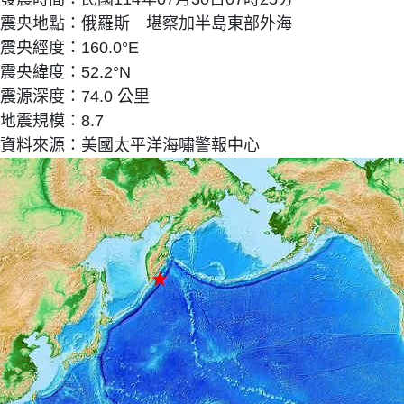
震央地點：俄羅斯 堪察加半島東部外海
震央經度：160.0°E
震央緯度：52.2°N
震源深度：74.0 公里
地震規模：8.7
資料來源：美國太平洋海嘯警報中心