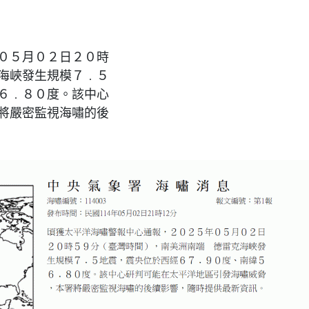
０５月０２日２０時
海峽發生規模７﹒５
６﹒８０度。該中心
將嚴密監視海嘯的後