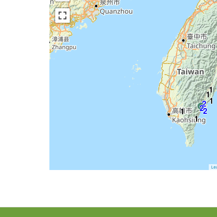
1
1
1
2
2
2
1
1
Lea