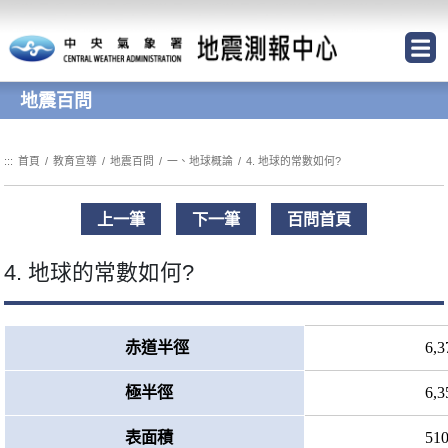
跳到主要內容區塊
地震百問
:::
首頁
/
教育宣導
/
地震百問
/
一、地球概論
/
4. 地球的常數如何?
上一筆
下一筆
百問首頁
4. 地球的常數如何?
赤道半徑
6,3
極半徑
6,3
表面積
510