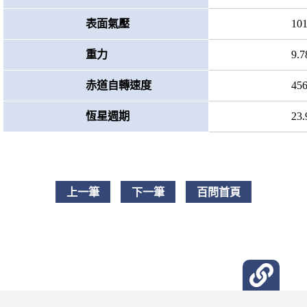
表面氣壓
101
重力
9.7
赤道自轉速度
456
恆星週期
23.
上一筆
下一筆
百問首頁